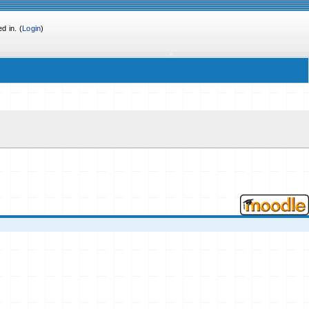
d in. (
Login
)