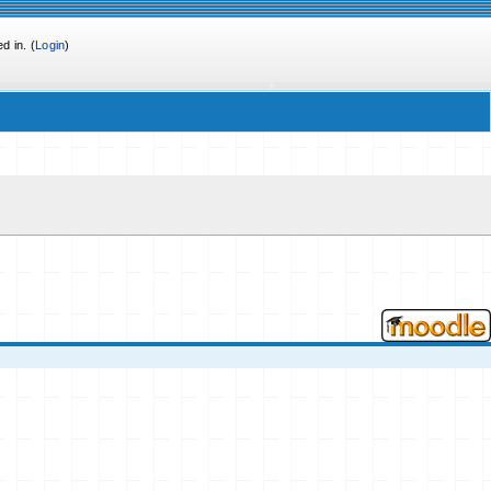
d in. (
Login
)