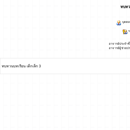
ทบทวน
บุคคล
ร
อาจารย์ประจำชั
อาจารย์ผู้ช่วยป
ทบทวนบทเรียน เด็กเล็ก 3